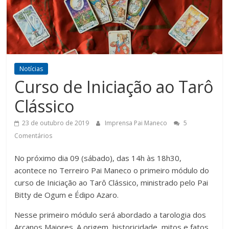
de
Ferro
é
de
Aço
Notícias
Curso de Iniciação ao Tarô
Clássico
23 de outubro de 2019
Imprensa Pai Maneco
5
Comentários
No próximo dia 09 (sábado), das 14h às 18h30,
acontece no Terreiro Pai Maneco o primeiro módulo do
curso de Iniciação ao Tarô Clássico, ministrado pelo Pai
Bitty de Ogum e Édipo Azaro.
Nesse primeiro módulo será abordado a tarologia dos
Arcanos Maiores. A origem, historicidade, mitos e fatos