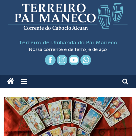
Pular
para
o
conteúdo
Terreiro
Terreiro de Umbanda do Pai Maneco
de
Nossa corrente é de ferro, é de aço
Umbanda
Pai
Maneco
Nossa
Corrente
é