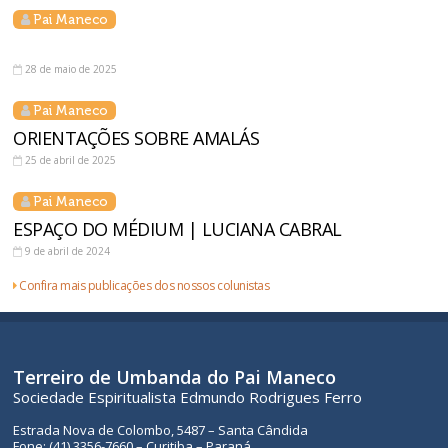
Pai Maneco
28 de maio de 2025
Pai Maneco
ORIENTAÇÕES SOBRE AMALÁS
25 de abril de 2025
Pai Maneco
ESPAÇO DO MÉDIUM | LUCIANA CABRAL
9 de abril de 2024
Confira mais publicações dos nossos colunistas
Terreiro de Umbanda do Pai Maneco
Sociedade Espiritualista Edmundo Rodrigues Ferro
Estrada Nova de Colombo, 5487 – Santa Cândida
Fone: (41) 3356-7660 – Curitiba – Paraná