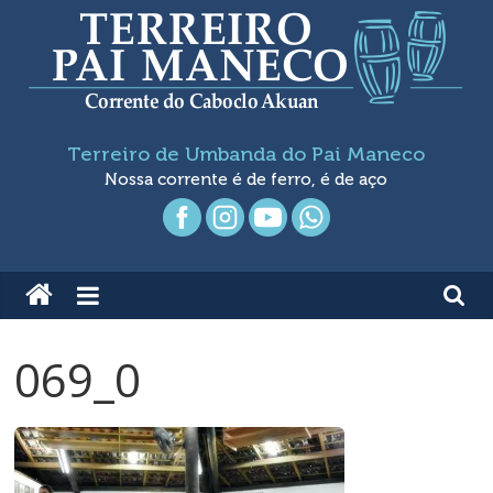
Pular
para
o
conteúdo
Terreiro
Terreiro de Umbanda do Pai Maneco
de
Nossa corrente é de ferro, é de aço
Umbanda
Pai
Maneco
069_0
Nossa
Corrente
é