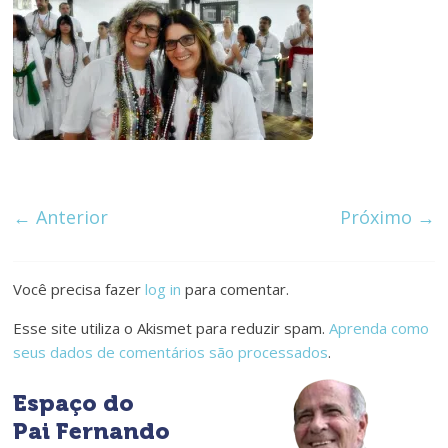
de
Ferro
é
de
Aço
← Anterior
Próximo →
Você precisa fazer
log in
para comentar.
Esse site utiliza o Akismet para reduzir spam.
Aprenda como
seus dados de comentários são processados
.
Espaço do
Pai Fernando