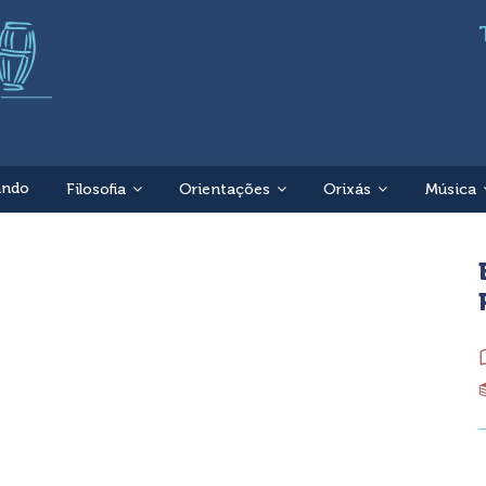
ando
Filosofia
Orientações
Orixás
Música