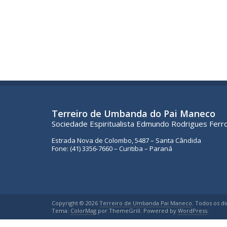
Terreiro de Umbanda do Pai Maneco
Sociedade Espiritualista Edmundo Rodrigues Ferr
Estrada Nova de Colombo, 5487 – Santa Cândida
Fone: (41) 3356-7660 – Curitiba – Paraná
Copyright © 2026
Terreiro de Umbanda Pai Maneco
. Todos os di
Tema:
ColorMag
por ThemeGrill. Powered by
WordPress
.