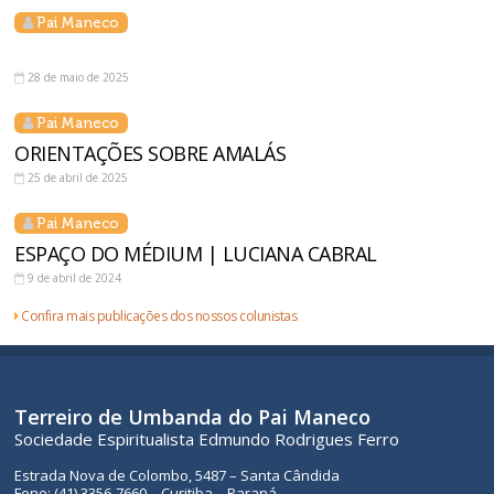
Pai Maneco
28 de maio de 2025
Pai Maneco
ORIENTAÇÕES SOBRE AMALÁS
25 de abril de 2025
Pai Maneco
ESPAÇO DO MÉDIUM | LUCIANA CABRAL
9 de abril de 2024
Confira mais publicações dos nossos colunistas
Terreiro de Umbanda do Pai Maneco
Sociedade Espiritualista Edmundo Rodrigues Ferro
Estrada Nova de Colombo, 5487 – Santa Cândida
Fone: (41) 3356-7660 – Curitiba – Paraná