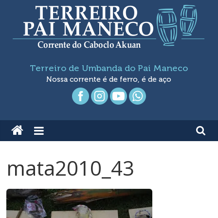
Pular
para
o
conteúdo
Terreiro
Terreiro de Umbanda do Pai Maneco
de
Nossa corrente é de ferro, é de aço
Umbanda
Pai
Maneco
mata2010_43
Nossa
Corrente
é