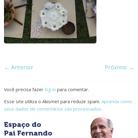
de
Ferro
é
de
Aço
← Anterior
Próximo →
Você precisa fazer
log in
para comentar.
Esse site utiliza o Akismet para reduzir spam.
Aprenda como
seus dados de comentários são processados
.
Espaço do
Pai Fernando