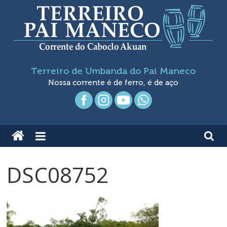
Pular
para
o
conteúdo
Terreiro
Terreiro de Umbanda do Pai Maneco
de
Nossa corrente é de ferro, é de aço
Umbanda
Pai
Maneco
DSC08752
Nossa
Corrente
é