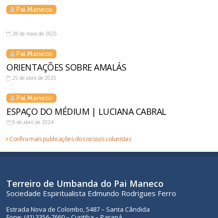
Pai Maneco
28 de maio de 2025
Pai Maneco
ORIENTAÇÕES SOBRE AMALÁS
25 de abril de 2025
Pai Maneco
ESPAÇO DO MÉDIUM | LUCIANA CABRAL
9 de abril de 2024
Confira mais publicações dos nossos colunistas
Terreiro de Umbanda do Pai Maneco
Sociedade Espiritualista Edmundo Rodrigues Ferro
Estrada Nova de Colombo, 5487 – Santa Cândida
Fone: (41) 3356-7660 – Curitiba – Paraná