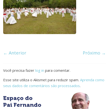
de
Ferro
é
de
Aço
← Anterior
Próximo →
Você precisa fazer
log in
para comentar.
Esse site utiliza o Akismet para reduzir spam.
Aprenda como
seus dados de comentários são processados
.
Espaço do
Pai Fernando