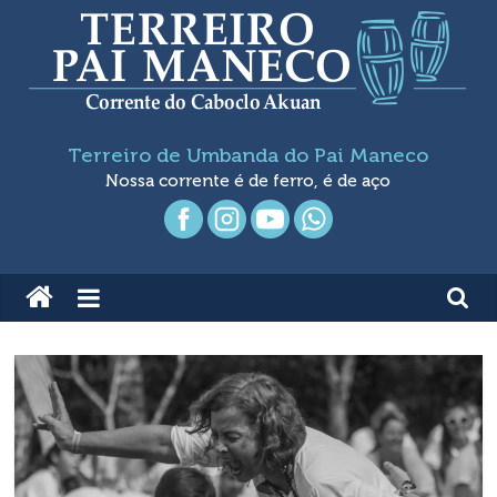
Pular
para
o
conteúdo
Terreiro
Terreiro de Umbanda do Pai Maneco
de
Nossa corrente é de ferro, é de aço
Umbanda
Pai
Maneco
Nossa
Corrente
é