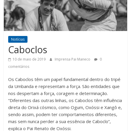
de
Ferro
é
de
Aço
Notícias
Caboclos
10 de maio de 2019
Imprensa Pai Maneco
0
comentários
Os Caboclos têm um papel fundamental dentro do tripé
da Umbanda e representam a força. São entidades que
nos despertam a força, coragem e determinação.
“Diferentes das outras linhas, os Caboclos têm influência
direta do Orixá cósmico, como Ogum, Oxóssi e Xangô e,
sendo assim, podem ter comportamentos diferentes,
mas sem nunca perder a sua essência de Caboclo”,
explica o Pai Renato de Oxóssi.